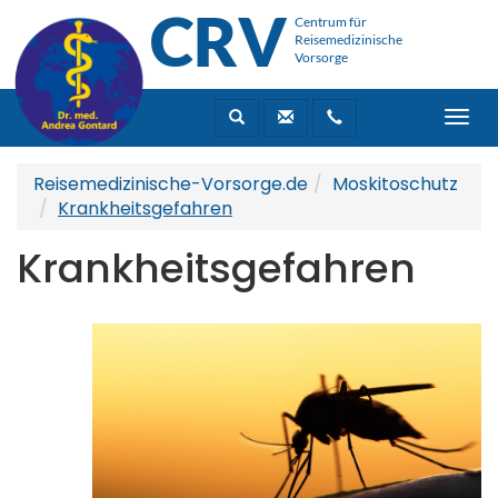
CRV
Centrum für
Reisemedizinische
Vorsorge
Togg
navi
Reisemedizinische-Vorsorge.de
Moskitoschutz
Krankheitsgefahren
Krankheitsgefahren