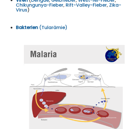
Viren
(
Dengue
,
Gelbfieber
,
West-Nil-Fieber
,
Chikungunya-Fieber
,
Rift-Valley-Fieber
,
Zika-
Virus
)
Bakterien
(
Tularämie)
.